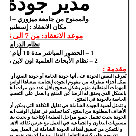
مدير جودة 
والممنوح من جامعة ميزوري – الولاي
مكان الانعقاد : إسطنبول –
موعد الانعقاد: من 7 الى 16 فبراير 2021 م
نظام الدراسة
1 – الحضور المباشر مدة 10 أيام تدريبية ( القاهرة– دبي )
2 – نظام الأبحاث العلمية اون لاين من خلال برنامج زوووووم
مقدمة :
يُعرف البعض الجودة على أنها جودة الخامة أو جودة الصنع أو المتان
تمثل أجزاء متفرقة من مفهوم الجودة الشاملة بمعناها الواسع و ال
المهمات المتطلبة منهم بشكلٍ صحيح بأقل عدد من مرات الخطأ و 
بالشكل الذي يحقق له الرضا عن المنتج و العمل على التحسين المست
الخاصة بالجودة في المنتج
.
و تتمثل أهمية الجودة الشاملة في تقليل التكلفة التي يمكن أن تنتج
الأهداف المطلوبة من المنتج، كما تساهم في تقليل الوقت الضائع 
الجودة بحيث تشمل جميع مراحل العملية الإنتاجية و بحيث يشترك ف
مستويات التعاون و الجماعية في العمل مع غرس ثقافة الاهتمام با
و للتمكن من تحقيق أهداف الجودة الشاملة في العمل يفيد في هذ
تدريبهم على كيفية التعامل الفعال مع ما قد يعترضهم من مشك