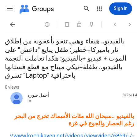
Groups
Sign in




بالفيديو.. هيفاء وهبي تنجو بأعجوبة من إطلاق
نار بأميركا+خطير: طفل يبايع "داعش" على
الموت + فيديو +بالفيديو: هكذا تعاملت النجمة
نيكي ميناج مع قطع فستانها‎+بالفيديو.. طفلة
تسرق "Laptop" باحترافية
0 views
أجمل صوره
8/26/14
unread,
to
بالفيديو ..سبحان الله مئات الأسماك تخرج من البحر
رغم الحصار والجوع في غزة
http://www.kochikayen.net/videos/viewvideo/6859/-/-