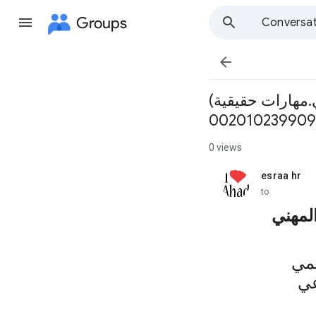
Groups
Conversat

.مهارات حقيقية)
0 views
esraa hr
unread,
to
المهني
قمي
عي