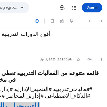
Sign in



أقوى الدورات التدريبية



Apr 6, 2025, 2:01:12 AM
قائمة متنوعة من الفعاليات التدريبية تغطي 
في مخ
#
فعاليات_تدريبية #التنمية_الإدارية #
#الذكاء_الاصطناعي #إدارة_المخاطر #خد
للتسجيل بال