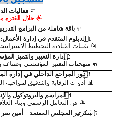
📅
فعاليات الدار
🌟
خلال الفترة 
✨
باقة شاملة من البرامج التدريبي
1
الدبلوم المتقدم في إدارة الأعمال
:
🚀
تقنيات القيادة، التخطيط الاستراتيج
2
إدارة التغيير والتميز الم
🔥
منهجيات التغيير المؤسسي وصناعة ب
3
دور المراجع الداخلي في إدارة المخ
📊
أدوات الرقابة والتدقيق لمواجهة ال
4
المراسم والبروتوكول والإت
🎩
فن التعامل الرسمي وبناء العلاق
5
سكرتير المجلس المعتمد – أمين سر 