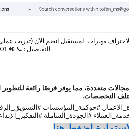
ions
All groups and messages
 لاحتراف مهارات المستقبل انضم الآن (تدريب عملي
للتفاصيل : 📞 📲 00201023990901
مجالات متعددة، مما يوفر فرصًا رائعة للتطوير 
تلف التخصصات
.
إدارة_الأعمال #حوكمة_المؤسسات #التسويق_الر
مة_العملاء #الجودة_الشاملة #التفكير_الإبدا
استمارة اضغط هنا