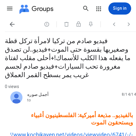
Groups
Sign in




فيديو صادم من تركيا لامرأة تركل قطة
وصغيريها بقسوة حتى الموت+فيديو..لن تصدق
ما يفعله هذا الكلب للأسماك!+أحلى مقلب لفتاة
مغرورة تحب السيارات+فيديو صادم لجسم
غريب يمر بسطح القمر العملاق
0 views
أجمل صوره
8/14/14
unread,
to
بالفيديو.. مذيعة أميركية: الفلسطينيون أغبياء
ويستحقون الموت
http://www.kochikayen.net/videos/viewvideo/6741/-/-