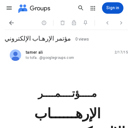
Groups
Sign in




مؤتمر الإرهـاب الإلكتروني
0 views
tamer ali
2/17/15
unread,
to tofa...@googlegroups.com
مــــؤتــــمــــر
الإرهــــــاب