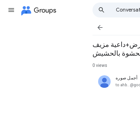
Groups
Conversat

لأرض+داعية مزيف
0 views
أجمل صوره
unread,
to ahb...@go