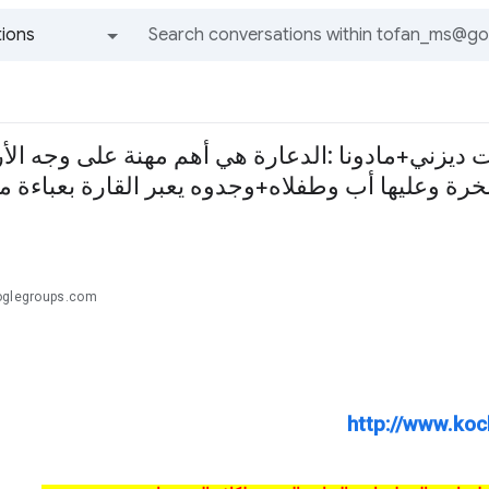
ions
All groups and messages
ات ديزني+مادونا :الدعارة هي أهم مهنة على وجه ا
عقة رعدية تضرب صخرة وعليها أب وطفلاه
oglegroups.com
http://www.koc