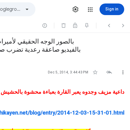
Sign in



بالصور الوجه الحقيقي لأمير
وجدوه يعبر القارة بعباءة محشوة بالحشيش‎+بالفيديو صا



Dec 5, 2014, 3:44:43 PM
داعية مزيف وجدوه يعبر القارة بعباءة محشوة بالحشيش
hikayen.net/blog/entry/2014-12-03-15-31-01.html