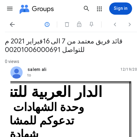
Groups
Sign in




قائد فريق معتمد من 7 الى 16فبراير 2021 م
للتواصل 00201006000691
0 views
salem ali
12/19/20
unread,
to
الدار العربية للتنمي
وحدة الشهادات ا
تدعوكم للمشارك
شهادة: