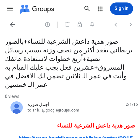
Groups
Sign in




صور هدية داعش الشرعية للنساء+بالصور
بريطاني يفقد أكثر من نصف وزنه بسبب رسائل
نصية+أربع خطوات لاستعادة هاتفك
المسروق+عشرين فعل يجب عليك القيام به
وأنت في عمر الـ ثلاثين تضمن لك الأفضل في
عمر الـ خمسين
0 views
أجمل صوره
2/1/15
unread,
to ahb...@googlegroups.com
صور هدية داعش الشرعية للنساء