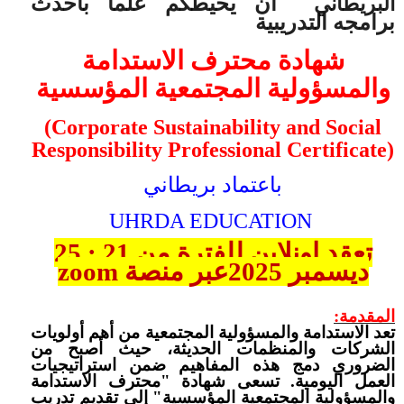
أن يحيطكم علما بأحدث
البريطاني
برامجه التدريبية
شهادة محترف الاستدامة
والمسؤولية المجتمعية المؤسسية
(Corporate Sustainability and Social
Responsibility Professional Certificate)
باعتماد بريطاني
UHRDA EDUCATION
تعقد اونلاين للفترة من 21 : 25
ديسمبر 2025عبر منصة
zoom
المقدمة
:
تعد الاستدامة والمسؤولية المجتمعية من أهم أولويات
الشركات والمنظمات الحديثة، حيث أصبح من
الضروري دمج هذه المفاهيم ضمن استراتيجيات
العمل اليومية. تسعى شهادة "محترف الاستدامة
والمسؤولية المجتمعية المؤسسية" إلى تقديم تدريب