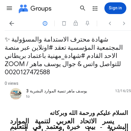
Groups
Sign in




✨ شهادة محترف الاستدامة والمسؤولية
المجتمعية المؤسسية تعقد #اونلاين عبر منصة
الاحد القادم #شهادة_مهنية باعتماد بريطاني
ZOOM للتواصل واتس & جوال يوسف ماهر /
0020127472588
0 views
يوسف ماهر تنمية الموارد البشرية 3
12/16/25
unread,
to
السلام عليكم ورحمة الله وبركاته
يسر الاتحاد العربي لتنمية الموارد
البشرية - بيت خبرة معتمد في التعليم