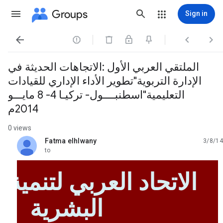
Groups
Sign in




الملتقي العربي الأول :الاتجاهات الحديثة في
الإدارة التربوية"تطوير الأداء الإداري للقيادات
التعليمية"اسطنبــــول- تركيـا 4- 8 مايـــو
2014م
0 views
Fatma elhlwany
3/8/14
unread,
to
الاتحاد العربي لتنمية 
البشرية