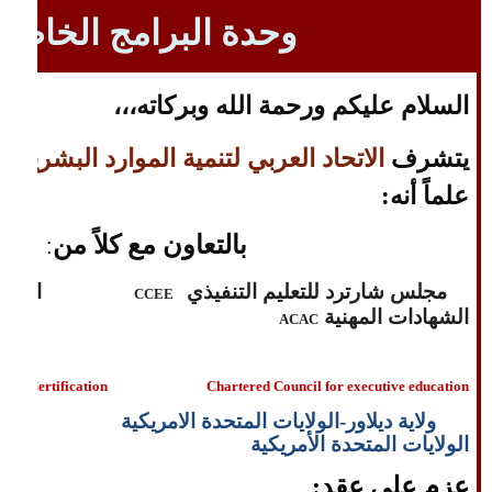
وحدة البرامج الخاصة
السلام عليكم ورحمة الله وبركاته،،،
يتشرف
الاتحاد العربي لتنمية الموارد البشرية
أ
علماً أنه:
بالتعاون مع كلاً من
:
مجلس شارترد للتعليم التنفيذي
المجل
CCEE
الشهادات المهنية
ACAC
ted Certification
Chartered Council for executive education
ولاية ديلاور-الولايات المتحدة الامريكية ولا
الولايات المتحدة الأمريكية
عزم على عقد: