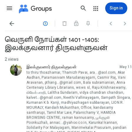
Groups
Sign in




வெருளி நோய்கள் 1401 -1405:
இலக்குவனார் திருவள்ளுவன்
2 views
இலக்குவனார் திருவள்ளுவன்
May 11
unread,
to thiru thoazhamai, Thamizh Pavai, ara...@aol.com, Akar
Aadhan, Paramasivam Marudanayagam, Casmir Raj, Vani
Aravanan, pthang...@gmail.com, Bala subramanian, Anna
Centenary Library Librarians, wsws sl, Raju Krishnaswamy,
விவேக் பாரதி, Lalitha Sundaram, vidya chandran chandran,
kalvet...@gmail.com, Neethi Vallinayagam, Sampath Singara,
Kumanan K.b. Kanji, madhiyazhagan subbarayan, LION.R.
MOURALY, Kandaih Mukunthan, Office, kandasamy
santharupi, Tamil Mar Laie, Palanichamy V, HAMIDIA
BROWSING CENTRE, raman kannusamy, பூங்குழலி
Poonkuzhali, annac...@yahoo.co.in, Karunkal kannan,
Solidarity For Malayagam, Manimekalai Prasuram, pandian