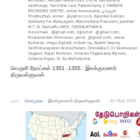
MOURALY, Kandaih Mukunthan, Office, kandasamy
santharupi, Tamil Mar Laie, Palanichamy V, HAMIDIA
BROWSING CENTRE, raman kannusamy, பூங்குழலி
Poonkuzhali, annac...@yahoo.co.in, Karunkal kannan,
Solidarity For Malayagam, Manimekalai Prasuram, pandian
M.T, Dr. Namadhu MGR, CHERALATHAN A,
msvoimaie...@gmail.com, dgvcmut...@gmail.com,
Kirubanandan Srinivasan, jainol...@gmail.com, Jeeva
Kumaran, mega digital4, mohan raj, Swathi Swamy,
Senthilnarayanan Arunachalam, Chitraleka V, Dr Seenivasan
Sappani, Rajan Krishnan, Umarani Pappusamy Mysore,
Guberan Rajan, Dr. Ku.Muthukumar
வெருளி நோய்கள் 1351 -1355 : இலக்குவனார்
திருவள்ளுவன்
ஃஃஃ
அகரமுதல
இலக்குவனார் திருவள்ளுவன்
02 May 2026