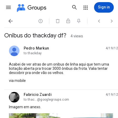
Groups
Sign in




Onibus do thackday df?
4 views
Pedro Markun
4/19/12
unread,
to thackday
Acabei de ver atras de um onibus de linha aqui que tem uma
licitação aberta pra trocar 3000 ônibus da frota. Valia tentar
descobrir pra onde vão os velhos.
via mobile
Fabricio Zuardi
4/19/12
unread,
to thac...@googlegroups.com
Imagem em anexo.