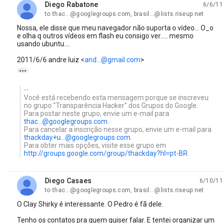
Diego Rabatone
6/6/11
unread,
to thac...@googlegroups.com, brasil...@lists.riseup.net
Nossa, ele disse que meu navegador não suporta o vídeo... O_o
e olha q outros vídeos em flash eu consigo ver..... mesmo
usando ubuntu....
2011/6/6 andre luiz
<
and...@gmail.com
>

--
Você está recebendo esta mensagem porque se inscreveu
no grupo "Transparência Hacker" dos Grupos do Google.
Para postar neste grupo, envie um e-mail para
thac...@googlegroups.com
.
Para cancelar a inscrição nesse grupo, envie um e-mail para
thackday+u...@googlegroups.com
.
Para obter mais opções, visite esse grupo em
http://groups.google.com/group/thackday?hl=pt-BR
.
Diego Casaes
6/10/11
unread,
to thac...@googlegroups.com, brasil...@lists.riseup.net
O Clay Shirky é interessante. O Pedro é fã dele.
Tenho os contatos pra quem quiser falar. E tentei organizar um