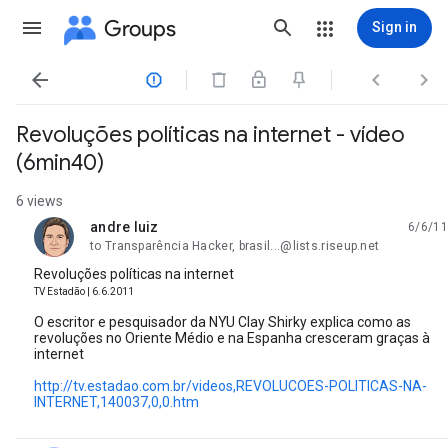
Groups
Sign in




Revoluções políticas na internet - vídeo
(6min40)
6 views
andre luiz
6/6/11
unread,
to Transparência Hacker, brasil...@lists.riseup.net
Revoluções políticas na internet
TV Estadão | 6.6.2011
O escritor e pesquisador da NYU Clay Shirky explica como as
revoluções no Oriente Médio e na Espanha cresceram graças à
internet
http://tv.estadao.com.br/videos,REVOLUCOES-POLITICAS-NA-
INTERNET,140037,0,0.htm