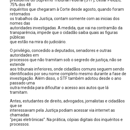
presidente do Supremo Tribunal Federal (STF), Cesar Peluzo,
75% dos 48
inquéritos que chegaram à Corte desde agosto, quando foram
retomados
os trabalhos da Justiça, contam somente com as inicias dos
nomes das
autoridades investigadas. A medida, que vai na contramão da
transparência, impede que o cidadão saiba quais as figuras
públicas
que estão na mira do judiciário.
O privilégio, concedido a deputados, senadores e outras
autoridades em
processos que não tramitam sob o segredo de justiça, não se
estende
aos tribunais inferiores, onde cidadãos comuns seguem sendo
identificados por seu nome completo mesmo durante a fase de
investigação. Além disso, o STF também adotou desde o ano
passado uma
outra medida para dificultar o acesso aos autos que lá
tramitam.
Antes, estudantes de direito, advogados, jornalistas e cidadãos
que se
interessavam pela Justiça podiam acessar via internet as
chamadas
“peças eletrônicas”. Na prática, cópias digitais dos inquéritos e
processos.