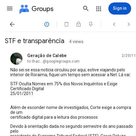
Groups
Sign in




STF e transparência
4 views
Geração de Calebe
2/20/11
unread,
to thac...@googlegroups.com
Não sei se essa notícia circulou por aqui, estive viajando pelo
interior de Roraima, fiquei um tempo sem acessar a Net. Lá vai:
STF Oculta Nomes em 75% dos Novos Inquéritos e Exige
Certificado Digital
25/01/2011
Além de esconder nome de investigados, Corte exige a compra
de um
certificado digital para a leitura dos processos
Devido à orientação dada no segundo semestre do ano passado
pelo