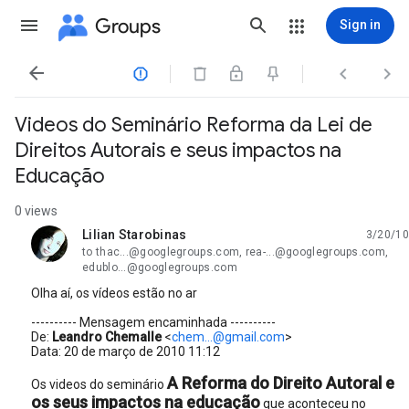
Groups
Sign in




Videos do Seminário Reforma da Lei de
Direitos Autorais e seus impactos na
Educação
0 views
Lilian Starobinas
3/20/10
unread,
to thac...@googlegroups.com, rea-...@googlegroups.com,
edublo...@googlegroups.com
Olha aí, os vídeos estão no ar
---------- Mensagem encaminhada ----------
De:
Leandro Chemalle
<
chem...@gmail.com
>
Data: 20 de março de 2010 11:12
A Reforma do Direito Autoral e
Os videos do seminário
os seus impactos na educação
que aconteceu no