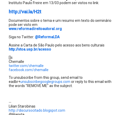
Instituto Paulo Freire em 13/03 podem ser vistos no link:
http://vai.la/H2t
Documentos sobre o tema e um resumo em texto do seminário
pode ser visto em
www.reformadireitoautoral.org
Siga no Twitter:
@ReformaLDA
Assine a Carta de São Paulo pelo acesso aos bens culturais
http://stoa.usp.br/acesso
[]s
Chemalle
twitter.com/chemalle
facebook.com/chemalle
To unsubscribe from this group, send email to
eadbr+
unsubscribegooglegroups.com
or reply to this email with
the words "REMOVE ME" as the subject.
--
Lilian Starobinas
http://discursocitado.blogspot.com
@liliansta