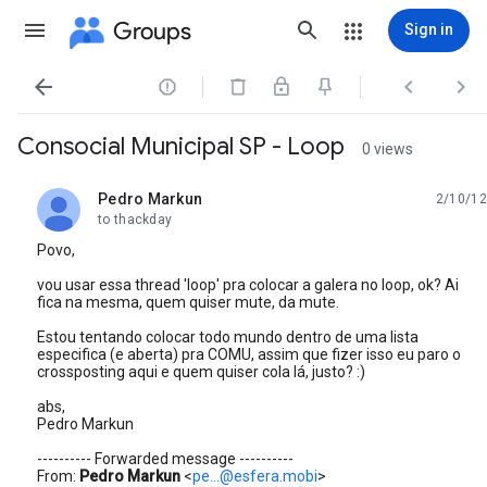
Groups
Sign in




Consocial Municipal SP - Loop
0 views
Pedro Markun
2/10/12
unread,
to thackday
Povo,
vou usar essa thread 'loop' pra colocar a galera no loop, ok? Ai
fica na mesma, quem quiser mute, da mute.
Estou tentando colocar todo mundo dentro de uma lista
especifica (e aberta) pra COMU, assim que fizer isso eu paro o
crossposting aqui e quem quiser cola lá, justo? :)
abs,
Pedro Markun
---------- Forwarded message ----------
From:
Pedro Markun
<
pe...@esfera.mobi
>