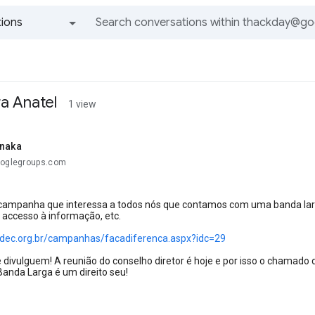
ions
All groups and messages
a Anatel
1 view
anaka
ooglegroups.com
campanha que interessa a todos nós que contamos com uma banda larga d
 accesso à informação, etc.
idec.org.br/campanhas/facadiferenca.aspx?idc=29
 divulguem! A reunião do conselho diretor é hoje e por isso o chamado d
nda Larga é um direito seu!