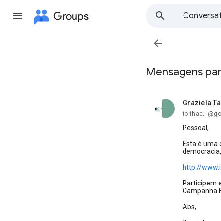
Groups
Conversat

Mensagens par
Graziela T
unread,
to thac...@g
Pessoal,
Esta é uma 
democracia,
http://www.
Participem e
Campanha Ba
Abs,