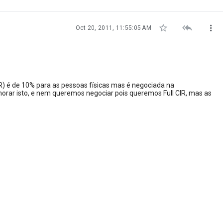



Oct 20, 2011, 11:55:05 AM
R) é de 10% para as pessoas físicas mas é negociada na
orar isto, e nem queremos negociar pois queremos Full CIR, mas as