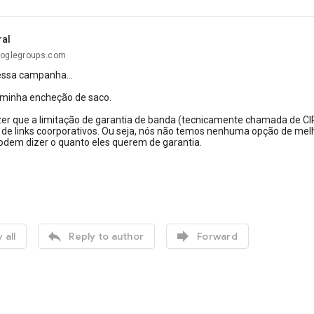
ral
ooglegroups.com
essa campanha...
 minha encheção de saco.
izer que a limitação de garantia de banda (tecnicamente chamada de CI
 de links coorporativos. Ou seja, nós não temos nenhuma opção de melh
dem dizer o quanto eles querem de garantia.


 all
Reply to author
Forward