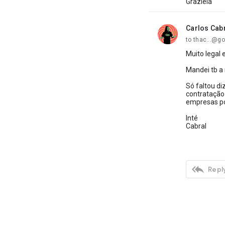
Graziela
Carlos Cab
unread,
to thac...@g
Muito legal 
Mandei tb a
Só faltou d
contratação
empresas po
Inté
Cabral

Reply