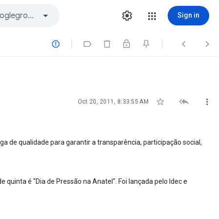
Sign in







Oct 20, 2011, 8:33:55 AM
e qualidade para garantir a transparência, participação social,
e quinta é "Dia de Pressão na Anatel". Foi lançada pelo Idec e