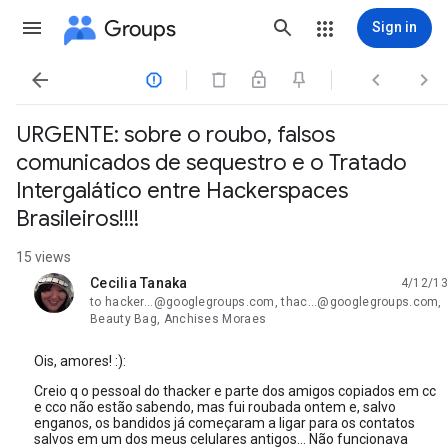
Groups
Sign in




URGENTE: sobre o roubo, falsos
comunicados de sequestro e o Tratado
Intergalático entre Hackerspaces
Brasileiros!!!!
15 views
Cecilia Tanaka
4/12/13
unread,
to hacker...@googlegroups.com, thac...@googlegroups.com,
Beauty Bag, Anchises Moraes
Ois, amores! :):
Creio q o pessoal do thacker e parte dos amigos copiados em cc
e cco não estão sabendo, mas fui roubada ontem e, salvo
enganos, os bandidos já começaram a ligar para os contatos
salvos em um dos meus celulares antigos... Não funcionava