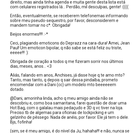
direito, mas ainda tinha agenda e muita gente desta lista está
com celulares registrados lá... Perdão, mil desculpas, gente! :((((
Então, eventualmente, se receberem telefonemas informando
sobre meu pseudo-sequestro, por favor, desconsiderem e
mandem tomar no c*. Obrigada!
Beijos enormes!!!! :-*
Ceci, plagiando emoticons do Deprazz na cara-dura! Amei, Jean
Paul! Um emoticon bipolar, q não sabe se está feliz ou triste,
eeeee!!! :):
Obrigada de coração a todos q me fizeram sorrir nos últimos
dias, meses, anos... <3
Aliás, falando em anos, Anchises, já disse hoje q te amo mto?
Tanto, mas tanto, q depois q sair dessa pindaíba, prometo
encomendar com a Dani (cc) um modelo mto beeeeeem
dotado.
@Dani, amorinha linda, acho q meu amigo ainda não se
descobriu e, como boa samaritana, farei questão de doar uma
Hot Bag, com o galalau mais pedaçudo e 3D q vc tiver na loja.
Preciso tb de algemas para oficinas de lockpicking e um
gelzinho de pêssego. Nada de anéis, por favor. Ele já tem o dele.
Bjs, fofinha!
(sim, se é meu amigo, é do nível da Ju, hahaha!!! e não, nunca se