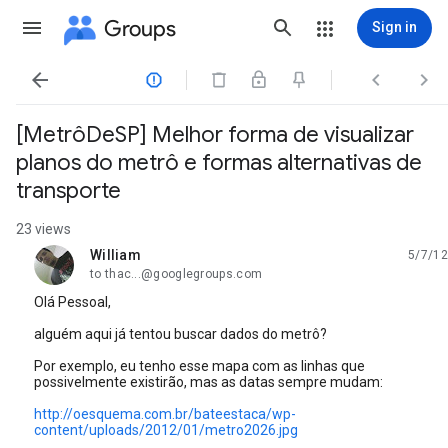
Groups
Sign in




[MetrôDeSP] Melhor forma de visualizar
planos do metrô e formas alternativas de
transporte
23 views
William
5/7/12
unread,
to thac...@googlegroups.com
Olá Pessoal,
alguém aqui já tentou buscar dados do metrô?
Por exemplo, eu tenho esse mapa com as linhas que
possivelmente existirão, mas as datas sempre mudam:
http://oesquema.com.br/bateestaca/wp-
content/uploads/2012/01/metro2026.jpg