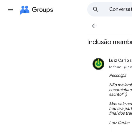
Groups
Conversat

Inclusão membr
Luiz Carlos
unread,
to thac...@go
Pesso@ll
Não me lembr
encaminhando
escrito!" :)
Mas vale res
houve a par
final dos tra
Luiz Carlos