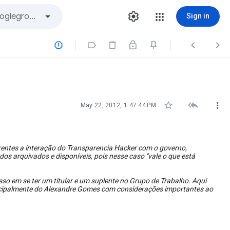
Sign in







May 22, 2012, 1:47:44 PM
rentes a interação do Transparencia Hacker com o governo,
 arquivados e disponíveis, pois nesse caso "vale o que está
o em se ter um titular e um suplente no Grupo de Trabalho. Aqui
ncipalmente do Alexandre Gomes com considerações importantes ao