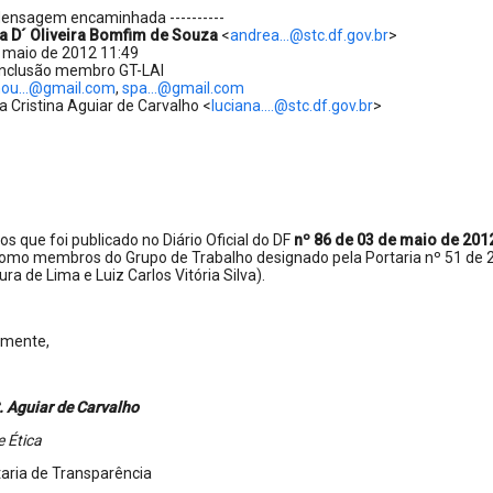
- Mensagem encaminhada ----------
a D´ Oliveira Bomfim de Souza
<
andrea...@stc.df.gov.br
>
e maio de 2012 11:49
Inclusão membro GT-LAI
ou...@gmail.com
,
spa...@gmail.com
a Cristina Aguiar de Carvalho <
luciana....@stc.df.gov.br
>
,
 que foi publicado no Diário Oficial do DF
nº 86 de 03 de maio de 201
como membros do Grupo de Trabalho designado pela Portaria nº 51 de 
ra de Lima e Luiz Carlos Vitória Silva).
amente,
. Aguiar de Carvalho
e Ética
aria de Transparência