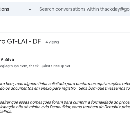
ions
All groups and messages
o GT-LAI - DF
4 views
 V Silva
oglegroups.com, thack...@lists.riseup.net
o bem, mas alguem tinha solicitado para postarmos aqui as ações refe
 os documentos em anexo para registro. Seria bom que tivessemos todos
saltar que essas nomeações foram para cumprir a formalidade do process
ticipação não só minha e do Demoulidor, como tambem do Derushi e pri
balhos.