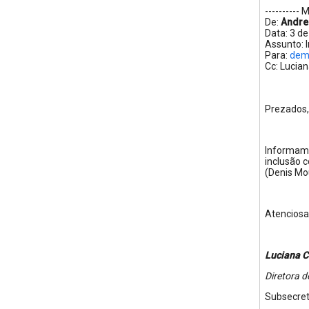
---------
De:
Andre
Data: 3 d
Assunto: 
Para:
dem
Cc: Lucian
Prezados
Informamos
inclusão 
(Denis Mou
Atencios
Luciana C
Diretora d
Subsecret