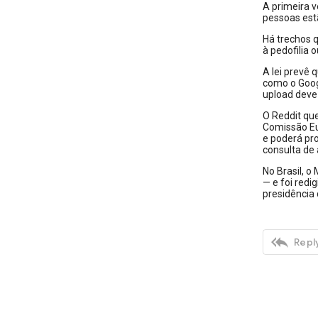
A primeira v
pessoas est
Há trechos 
à pedofilia 
A lei prevê 
como o Goog
upload deve 
O Reddit que
Comissão E
e poderá pro
consulta de
No Brasil, o
— e foi redi
presidência

Reply