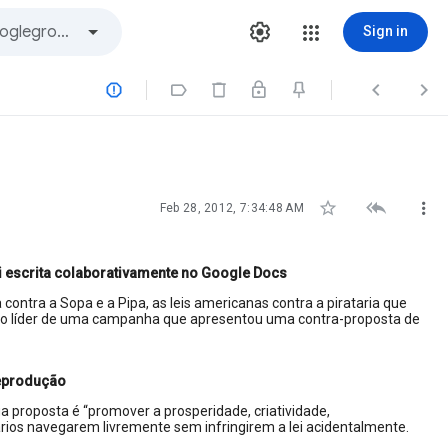
Sign in







Feb 28, 2012, 7:34:48 AM
ei escrita colaborativamente no Google Docs
ontra a Sopa e a Pipa, as leis americanas contra a pirataria que
t é o líder de uma campanha que apresentou uma contra-proposta de
Reprodução
ua proposta é “promover a prosperidade, criatividade,
rios navegarem livremente sem infringirem a lei acidentalmente.