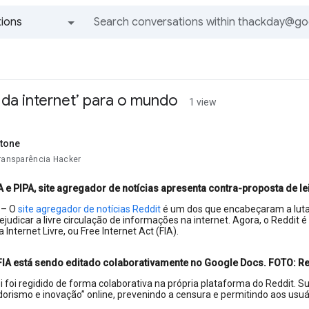
ions
All groups and messages
 da internet’ para o mundo
1 view
tone
Transparência Hacker
 e PIPA, site agregador de notícias apresenta contra-proposta de l
 – O
site agregador de notícias Reddit
é um dos que encabeçaram a luta c
judicar a livre circulação de informações na internet. Agora, o Reddi
la Internet Livre, ou Free Internet Act (FIA).
FIA está sendo editado colaborativamente no Google Docs. FOTO: 
ei foi regidido de forma colaborativa na própria plataforma do Reddit. S
rismo e inovação” online, prevenindo a censura e permitindo aos usuá