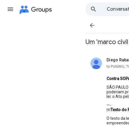
Groups
Conversat

Um ‘marco civil
Diego Raba
unread,
to PoliGNU, 
Contra SOPA
SÃO PAULO
poderiam pre
lei: o Ato pe
—-
￼
Texto do 
O texto da l
empreendedo