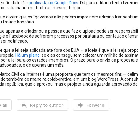
ersão da lei foi
publicada no Google Docs
. Dá para editar o texto livre
ão trabalhando no texto ao mesmo tempo.
que dizem que os “governos não podem impor nem administrar nenhum ti
ou fraude bancária.
que apenas o criador ou a pessoa que fez o upload pode ser responsabil
le e Facebook de sofrerem processos por pirataria ou conteúdo ofensi
ser notificado.
r que a lei seja aplicada até fora dos EUA — a ideia é que a lei seja pr
uropeia.
Há um plano
: se eles conseguitem coletar um milhão de assin
por a lei para os estados-membros. O prazo para o envio da proposta é 1
 advogados, é de apenas um mês.
 Marco Civil da Internet é uma proposta que tem os mesmos fins — delimi
gido também de maneira colaborativa, em um blog WordPress. A consulta
 da república, que o aprovou, mas o projeto ainda aguarda aprovação d


 all
Reply to author
Forward