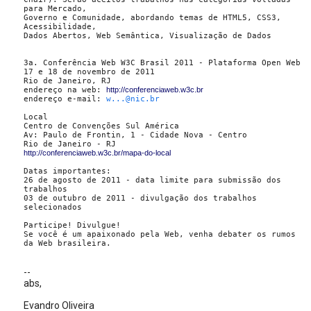
para Mercado, 

Governo e Comunidade, abordando temas de HTML5, CSS3, 
Acessibilidade, 

Dados Abertos, Web Semântica, Visualização de Dados

3a. Conferência Web W3C Brasil 2011 - Plataforma Open Web

17 e 18 de novembro de 2011

Rio de Janeiro, RJ

endereço na web: 
http://conferenciaweb.w3c.br
endereço e-mail: 
w...@nic.br
Local

Centro de Convenções Sul América

Av: Paulo de Frontin, 1 - Cidade Nova - Centro

http://conferenciaweb.w3c.br/mapa-do-local
Datas importantes:

26 de agosto de 2011 - data limite para submissão dos 
trabalhos

03 de outubro de 2011 - divulgação dos trabalhos 
selecionados

Participe! Divulgue!

Se você é um apaixonado pela Web, venha debater os rumos 
da Web brasileira.
--
abs,
Evandro Oliveira