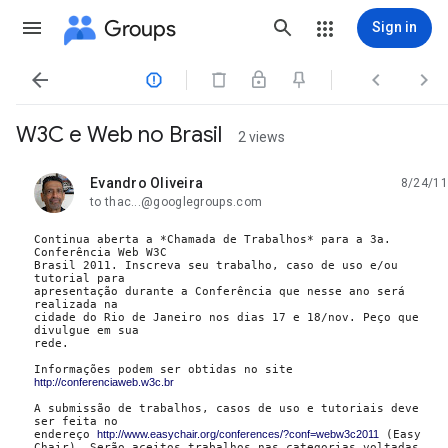
Groups
Sign in




W3C e Web no Brasil
2 views
Evandro Oliveira
8/24/11
unread,
to thac...@googlegroups.com
Continua aberta a *Chamada de Trabalhos* para a 3a. 
Conferência Web W3C 

Brasil 2011. Inscreva seu trabalho, caso de uso e/ou 
tutorial para 

apresentação durante a Conferência que nesse ano será 
realizada na 

cidade do Rio de Janeiro nos dias 17 e 18/nov. Peço que 
divulgue em sua 

rede.

Informações podem ser obtidas no site 
http://conferenciaweb.w3c.br
A submissão de trabalhos, casos de uso e tutoriais deve 
ser feita no 

endereço 
http://www.easychair.org/conferences/?conf=webw3c2011
 (Easy 

Chair). Serão aceitos trabalhos nas categorias voltadas 