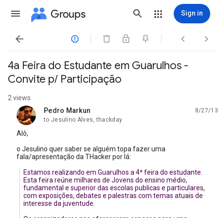
Groups
Sign in




4a Feira do Estudante em Guarulhos -
Convite p/ Participação
2 views
Pedro Markun
8/27/13
unread,
to Jesulino Alves, thackday
Alô,
o Jesulino quer saber se alguém topa fazer uma
fala/apresentação da THacker por lá:
Estamos realizando em Guarulhos a 4ª feira do estudante.
Esta feira reúne milhares de Jovens do ensino médio,
fundamental e superior das escolas publicas e particulares,
com exposições, debates e palestras com temas atuais de
interesse da juventude.