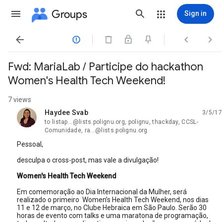
Groups
Sign in




Fwd: MariaLab / Participe do hackathon
Women's Health Tech Weekend!
7 views
Haydee Svab
3/5/17
unread,
to listap...@lists.polignu.org, polignu, thackday, CCSL-
Comunidade, ra...@lists.polignu.org
Pessoal,
desculpa o cross-post, mas vale a divulgação!
Women's Health Tech Weekend
Em comemoração ao Dia Internacional da Mulher, será
realizado o primeiro Women’s Health Tech Weekend, nos dias
11 e 12 de março, no Clube Hebraica em São Paulo. Serão 30
horas de evento com talks e uma maratona de programação,