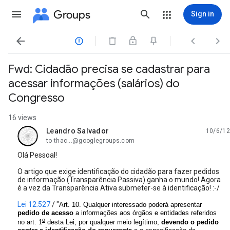
Groups
Sign in




Fwd: Cidadão precisa se cadastrar para
acessar informações (salários) do
Congresso
16 views
Leandro Salvador
10/6/12
unread,
to thac...@googlegroups.com
Olá Pessoal!
O artigo que exige identificação do cidadão para fazer pedidos
de informação (Transparência Passiva) ganha o mundo! Agora
é a vez da Transparência Ativa submeter-se à identificação! :-/
Lei 12.527
/ "
Art. 10. Qualquer interessado poderá apresentar
pedido de acesso
a informações aos órgãos e entidades referidos
o
no art. 1
desta Lei, por qualquer meio legítimo,
devendo o pedido