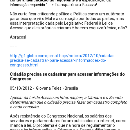
conter a identificação do requerente
e a especificação da
" --> Transparência Passiva!
informação requerida.
Não curto ficar criticando político e Política como um autômato
paranóico que vê o Mal e a corrupção por todas as partes, mas
essa interpretação dada pelo Legislativo Federal à Lei de
Acesso que eles próprios criaram é beeem esquizofrênica, não?
Abraços!
===
http://g1.globo.com/jornal-hoje/noticia/2012/10/cidadao-
precisa-se-cadastrar-para-acessar-informacoes-do-
congresso.html
Cidadão precisa se cadastrar para acessar informações do
Congresso
05/10/2012 - Giovana Teles - Brasília
Apesar da Lei de Acesso às Informações, a Câmara e o Senado
determinaram que o cidadão precisa fazer um cadastro completo
a cada consulta.
Após resistência do Congresso Nacional, os salários dos
servidores e parlamentares foram publicados na internet, como
manda a lei. O problema é que na hora de regulamentar o