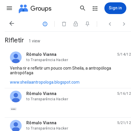
Groups
Sign in




RIfletir
1 view
Rômulo Vianna
5/14/12
unread,
to Transparência Hacker
Venha rir e refletir um pouco com Sheila, a antropóloga
antropófaga
www.sheilaantropologa.blogspot.com
Rômulo Vianna
5/16/12
unread,
to Transparência Hacker

Rômulo Vianna
5/21/12
unread,
to Transparência Hacker