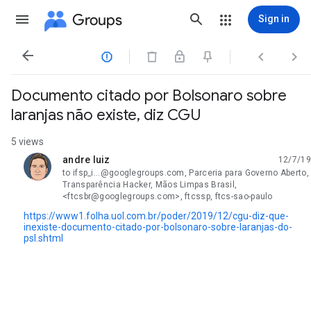
Groups
Sign in




Documento citado por Bolsonaro sobre
laranjas não existe, diz CGU
5 views
andre luiz
12/7/19
unread,
to ifsp_i...@googlegroups.com, Parceria para Governo Aberto,
Transparência Hacker, Mãos Limpas Brasil,
<ftcsbr@googlegroups.com>, ftcssp, ftcs-sao-paulo
https://www1.folha.uol.com.br/poder/2019/12/cgu-diz-que-
inexiste-documento-citado-por-bolsonaro-sobre-laranjas-do-
psl.shtml