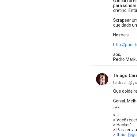
O local foi 
para sondar
cretino. Ent
Scrapear um
que dado um
No mais:
http://pad.
abs,
Pedro Mark
Thiago Car
unread,
to thac...@g
Que doideira
Genial. Melh

> --
> Você rece
> Hacker"
> Para envi
>
thac...@g