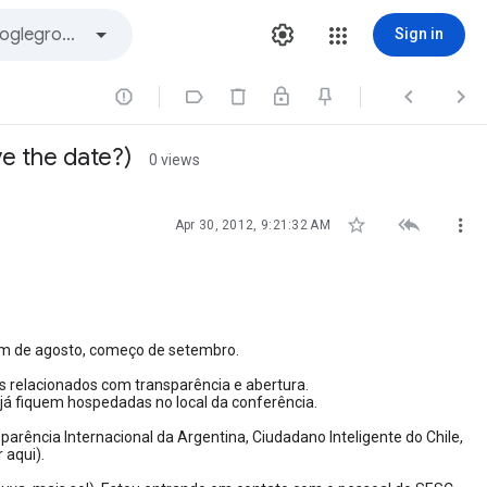
Sign in




e the date?)
0 views



Apr 30, 2012, 9:21:32 AM
m de agosto, começo de setembro.
s relacionados com transparência e abertura.
á fiquem hospedadas no local da conferência.
parência Internacional da Argentina, Ciudadano Inteligente do Chile,
 aqui).