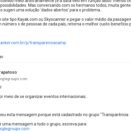
escolhido meio arbitrariamente (e a data veio em função disso. menos 
 possibilidades. Mas conversando com os hermanos todos, muita gente
ão sugeri uma solução 'dados abertos' para o problema...
 site tipo Kayak.com ou Skyscanner e pegar o valor médio da passagem
 número x de pessoas de cada país, retorna o melhor custo-benefício p
thacker.com.br/p/transparenciacamp
un
rapatoso
ooglegroups.com
!
or meio de se organizar eventos internacionais...
beu esta mensagem porque está cadastrado no grupo "Transparência
ar uma mensagem a todo o grupo, escreva para
ooglegroups.com