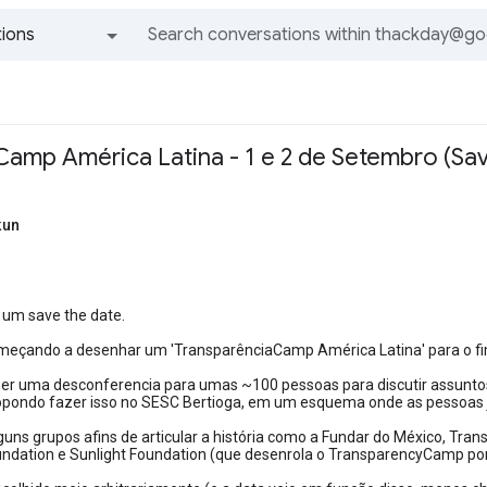
ions
All groups and messages
Camp América Latina - 1 e 2 de Setembro (Sav
kun
r um save the date.
eçando a desenhar um 'TransparênciaCamp América Latina' para o fi
azer uma desconferencia para umas ~100 pessoas para discutir assunto
pondo fazer isso no SESC Bertioga, em um esquema onde as pessoas j
uns grupos afins de articular a história como a Fundar do México, Trans
ndation e Sunlight Foundation (que desenrola o TransparencyCamp por