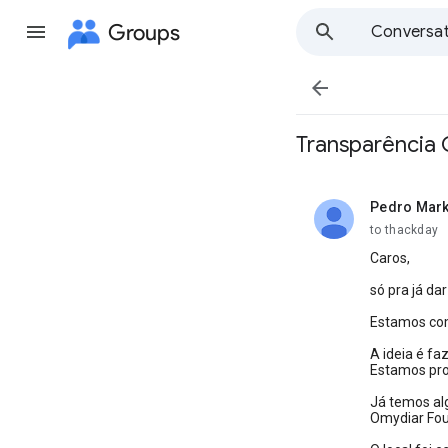
Groups
Conversat

Transparência 
Pedro Mar
unread,
to thackday
Caros,
só pra já da
Estamos com
A ideia é f
Estamos pro
Já temos alg
Omydiar Fou