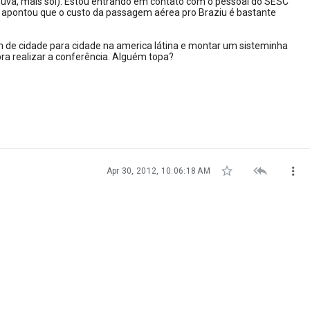
chuva, mais sol). Estou entrando em contato com o pessoal do SESC
 apontou que o custo da passagem aérea pro Braziu é bastante
 de cidade para cidade na america látina e montar um sisteminha
ra realizar a conferência. Alguém topa?



Apr 30, 2012, 10:06:18 AM