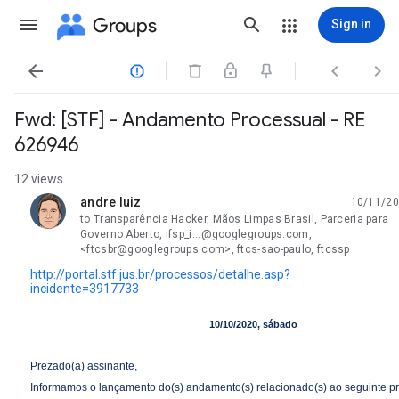
Groups
Sign in




Fwd: [STF] - Andamento Processual - RE
626946
12 views
andre luiz
10/11/20
unread,
to Transparência Hacker, Mãos Limpas Brasil, Parceria para
Governo Aberto, ifsp_i...@googlegroups.com,
<ftcsbr@googlegroups.com>, ftcs-sao-paulo, ftcssp
http://portal.stf.jus.br/processos/detalhe.asp?
incidente=3917733
10/10/2020, sábado
Prezado(a) assinante,
Informamos o lançamento do(s) andamento(s) relacionado(s) ao seguinte p