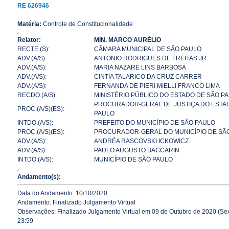
RE 626946
Matéria:
Controle de Constitucionalidade
;
Relator:
MIN. MARCO AURÉLIO
RECTE.(S):
CÂMARA MUNICIPAL DE SÃO PAULO
ADV.(A/S):
ANTONIO RODRIGUES DE FREITAS JR
ADV.(A/S):
MARIA NAZARE LINS BARBOSA
ADV.(A/S):
CINTIA TALARICO DA CRUZ CARRER
ADV.(A/S):
FERNANDA DE PIERI MIELLI FRANCO LIMA
RECDO.(A/S):
MINISTÉRIO PÚBLICO DO ESTADO DE SÃO P
PROCURADOR-GERAL DE JUSTIÇA DO ESTA
PROC.(A/S)(ES):
PAULO
INTDO.(A/S):
PREFEITO DO MUNICÍPIO DE SÃO PAULO
PROC.(A/S)(ES):
PROCURADOR-GERAL DO MUNICÍPIO DE SÃ
ADV.(A/S):
ANDRÉA RASCOVSKI ICKOWICZ
ADV.(A/S):
PAULO AUGUSTO BACCARIN
INTDO.(A/S):
MUNICÍPIO DE SÃO PAULO
;
Andamento(s):
Data do Andamento: 10/10/2020
Andamento: Finalizado Julgamento Virtual
Observações: Finalizado Julgamento Virtual em 09 de Outubro de 2020 (Sext
23:59