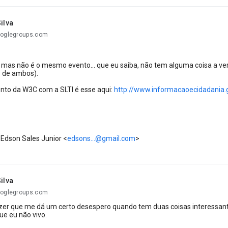
ilva
ooglegroups.com
, mas não é o mesmo evento... que eu saiba, não tem alguma coisa a v
o de ambos).
ento da W3C com a SLTI é esse aqui:
http://www.informacaoecidadania.g
Edson Sales Junior
<
edsons...@gmail.com
>
ilva
ooglegroups.com
zer que me dá um certo desespero quando tem duas coisas interessa
ue eu não vivo.