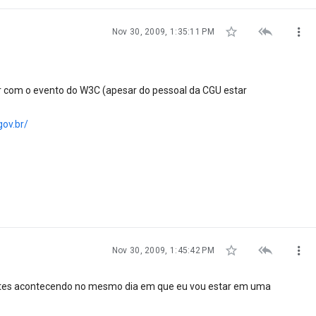



Nov 30, 2009, 1:35:11 PM
er com o evento do W3C (apesar do pessoal da CGU estar
ov.br/



Nov 30, 2009, 1:45:42 PM
ntes acontecendo no mesmo dia em que eu vou estar em uma