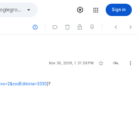
Sign in







Nov 30, 2009, 1:31:58 PM
tivo=2&codEditoria=3330
)?