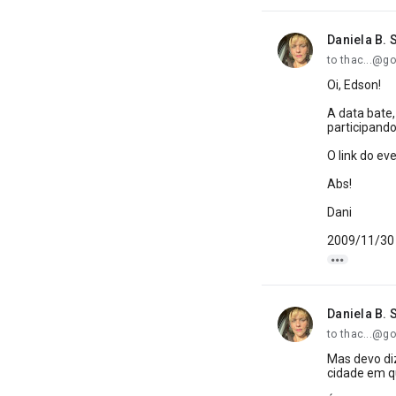
Daniela B. S
unread,
to thac...@g
Oi, Edson!
A data bate
participand
O link do ev
Abs!
Dani
2009/11/30 

Daniela B. S
unread,
to thac...@g
Mas devo di
cidade em q