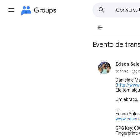
Groups
Conversat

Evento de trans
Edson Sale
unread,
to thac...@g
Daniela e Ma
(
http://www
Ele tem alg
Um abraço,
--
Edson Sales
www.edsonsa
GPG Key: 0
Fingerprint