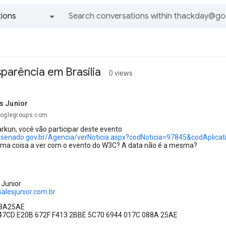
ions
All groups and messages
parência em Brasília
0 views
s Junior
ooglegroups.com
rkun, você vão participar deste evento
.senado.gov.br/Agencia/verNoticia.aspx?codNoticia=97845&codAplica
uma coisa a ver com o evento do W3C? A data não é a mesma?
 Junior
lesjunior.com.br
88A25AE
: 47CD E20B 672F F413 2BBE 5C70 6944 017C 088A 25AE