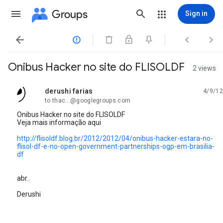
Groups
Sign in




Onibus Hacker no site do FLISOLDF
2 views
derushi farias
4/9/12
unread,
to thac...@googlegroups.com
Onibus Hacker no site do FLISOLDF
Veja mais informação aqui
http://flisoldf.blog.br/2012/2012/04/onibus-hacker-estara-no-
flisol-df-e-no-open-government-partnerships-ogp-em-brasilia-
df
abr..
Derushi