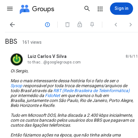
Groups
Sign in




BBS
161 views
Luiz Carlos V Silva
8/6/11
unread,
to thac...@googlegroups.com
Oi Sergio,
Mas o mais interessante dessa história foi o fato de ser o
Sysop
responsável por toda troca de mensagens/arquivos de
todo Brasil através da
RBT (Rede Brasileira de Teleinformática)
por intermédio da
FidoNet
em que éramos o hub em
Brasília, juntamente com São Paulo, Rio de Janeiro, Porto Alegre,
Belo Horizonte e Recife.
Tudo em Microsoft DOS, linha discada a 2.400 kbps inicialmente,
com os custos bancado pelos usuários dos BBS que pagavam os
custos das ligações telefonicas.
Então fáziamos ações na época, que não tinha ainda uma