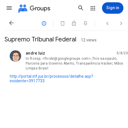
Groups
Sign in




Supremo Tribunal Federal
12 views
andre luiz
5/8/20
unread,
to ftcssp, <ftcsbr@googlegroups.com>, ftcs-sao-paulo,
Parceria para Governo Aberto, Transparência Hacker, Mãos
Limpas Brasil
http://portal.stf.jus.br/processos/detalhe.asp?
incidente=3917733