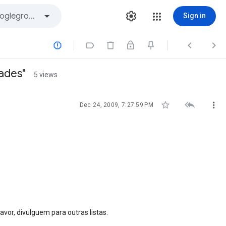
Sign in




dades"
5 views



Dec 24, 2009, 7:27:59 PM
r, divulguem para outras listas.