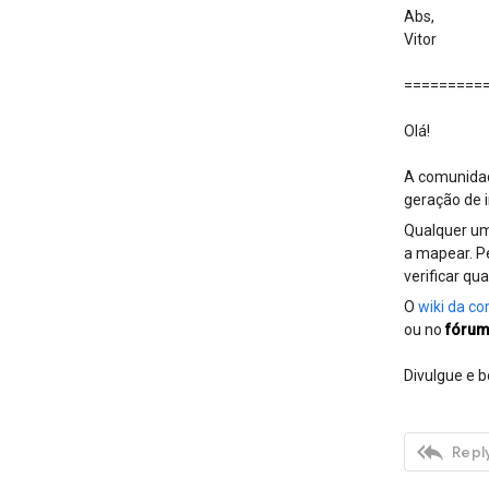
Abs,
Vitor
=========
Olá!
A comunidad
geração de i
Qualquer um
a mapear. P
verificar qu
O
wiki da co
ou no
fórum
Divulgue e

Reply