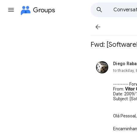
Groups
Conversat

Fwd: [Software
Diego Raba
unread,
to thackday, 
---------- F
From:
Vitor
Date: 2009/
Subject: [So
Olá Pessoal,
Encaminhand