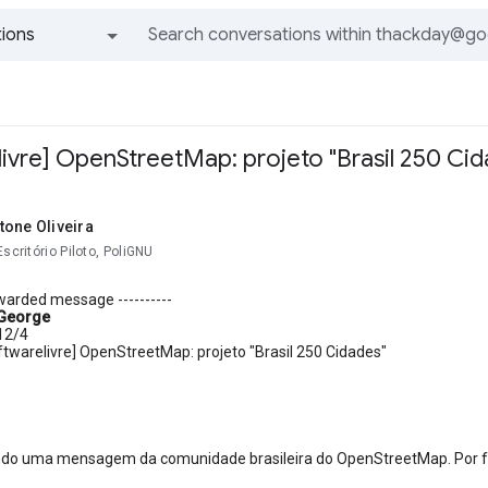
ions
All groups and messages
livre] OpenStreetMap: projeto "Brasil 250 Ci
tone Oliveira
Escritório Piloto, PoliGNU
orwarded message ----------
 George
12/4
ftwarelivre] OpenStreetMap: projeto "Brasil 250 Cidades"
o uma mensagem da comunidade brasileira do OpenStreetMap. Por favo