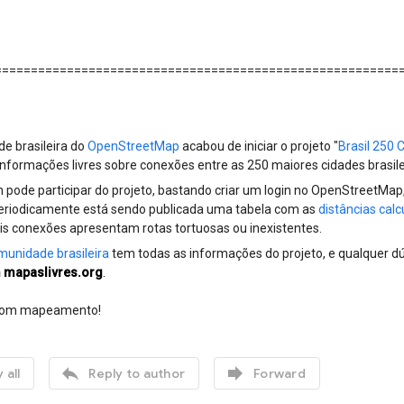
========================================================
e brasileira do
OpenStreetMap
acabou de iniciar o projeto "
Brasil 250 
nformações livres sobre conexões entre as 250 maiores cidades brasile
 pode participar do projeto, bastando criar um login no OpenStreetMap
eriodicamente está sendo publicada uma tabela com as
distâncias cal
ais conexões apresentam rotas tortuosas ou inexistentes.
munidade brasileira
tem todas as informações do projeto, e qualquer dú
 mapaslivres.org
.
 bom mapeamento!


 all
Reply to author
Forward