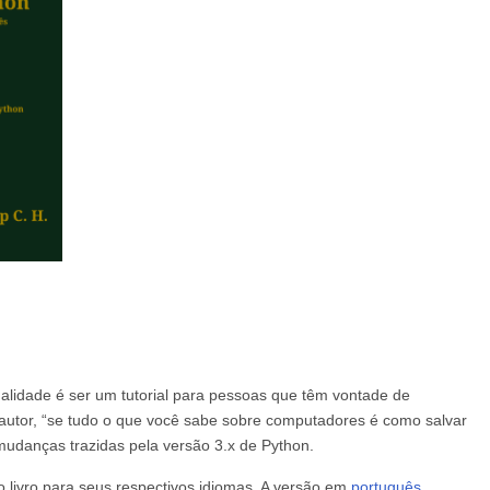
inalidade é ser um tutorial para pessoas que têm vontade de
tor, “se tudo o que você sabe sobre computadores é como salvar
udanças trazidas pela versão 3.x de Python.
 livro para seus respectivos idiomas. A versão em
português