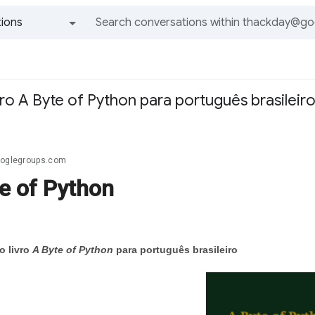
ions
All groups and messages
ro A Byte of Python para português brasileir
ooglegroups.com
e of Python
o livro
A Byte of Python
para português brasileiro