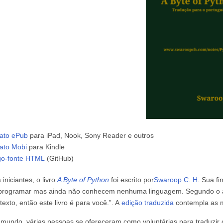
ato ePub
para iPad, Nook, Sony Reader e outros
ato Mobi
para Kindle
go-fonte HTML
(GitHub)
 iniciantes, o livro
A Byte of Python
foi escrito por
Swaroop C. H
. Sua f
programar mas ainda não conhecem nenhuma linguagem. Segundo o au
texto, então este livro é para você.”. A
edição traduzida
contempla as m
 mundo, várias pessoas se ofereceram como voluntárias para traduzir o