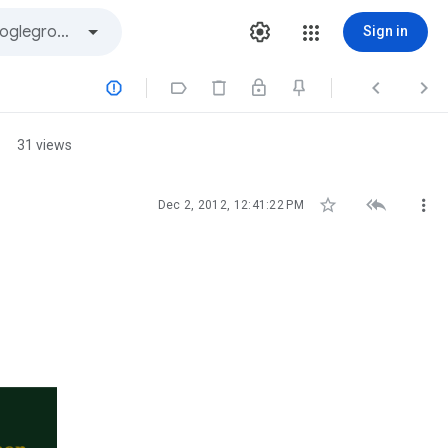
Sign in




o
31 views



Dec 2, 2012, 12:41:22 PM