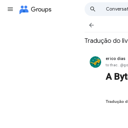
Groups
Conversat

Tradução do liv
erico dias
unread,
to thac...@g
A Byt
Tradução d