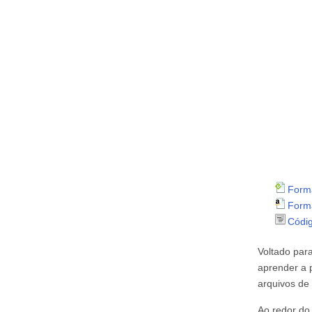
Form
Form
Códi
Voltado para
aprender a 
arquivos de 
Ao redor do