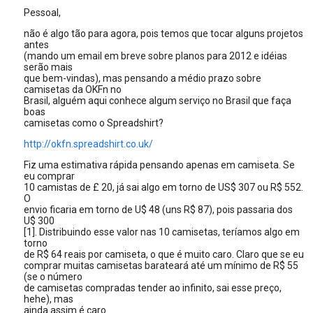
Pessoal,
não é algo tão para agora, pois temos que tocar alguns projetos
antes
(mando um email em breve sobre planos para 2012 e idéias
serão mais
que bem-vindas), mas pensando a médio prazo sobre
camisetas da OKFn no
Brasil, alguém aqui conhece algum serviço no Brasil que faça
boas
camisetas como o Spreadshirt?
http://okfn.spreadshirt.co.uk/
Fiz uma estimativa rápida pensando apenas em camiseta. Se
eu comprar
10 camistas de £ 20, já sai algo em torno de US$ 307 ou R$ 552.
O
envio ficaria em torno de U$ 48 (uns R$ 87), pois passaria dos
U$ 300
[1]. Distribuindo esse valor nas 10 camisetas, teríamos algo em
torno
de R$ 64 reais por camiseta, o que é muito caro. Claro que se eu
comprar muitas camisetas barateará até um mínimo de R$ 55
(se o número
de camisetas compradas tender ao infinito, sai esse preço,
hehe), mas
ainda assim é caro.