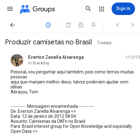
Groups
Sign in




Produzir camisetas no Brasil
7 views
Everton Zanella Alvarenga
1/12/12
unread,
to thackday
Pessoal, vou perguntar aqui também, pois como temos muitas
pessoas
aqui que manjam melhor disso, talvez poderiam ajudar com
idéias.
Abraços, Tom
---------- Mensagem encaminhada ----------
De: Everton Zanella Alvarenga <>
Data: 12 de janeiro de 2012 08:04
Assunto: Camisetas da OKFn no Brasil
Para: Brazil interest group for Open Knowledge and especially
Open Data <>