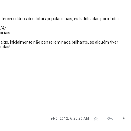
ercensitários dos totais populacionais, estratificadas por idade e
A/4/
ociais
lgo. Inicialmente não pensei em nada brilhante, se alguém tiver
indas!



Feb 6, 2012, 6:28:23 AM