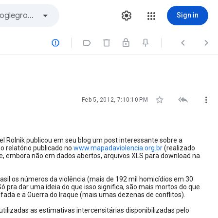
Sign in







Feb 5, 2012, 7:10:10 PM
l Rolnik publicou em seu blog um post interessante sobre a
relatório publicado no
www.mapadaviolencia.org.br
(realizado
sive, embora não em dados abertos, arquivos XLS para download na
asil os números da violência (mais de 192 mil homicídios em 30
 pra dar uma ideia do que isso significa, são mais mortos do que
ntifada e a Guerra do Iraque (mais umas dezenas de conflitos).
tilizadas as estimativas intercensitárias disponibilizadas pelo