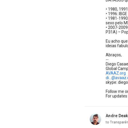
DATASUS que,
• 1980, 199
• 1996: IBG
• 1981-1990,
sexo pelo M
• 2007-2009
P31A) – Pop
Eu acho que 
ideias fabu
Abraços,
--
Diego Casa
Global Camp
AVAAZ.org
di...@avaaz.
skype: dieg
Follow me o
For updates 
Andre Deak
unread,
to Transparê