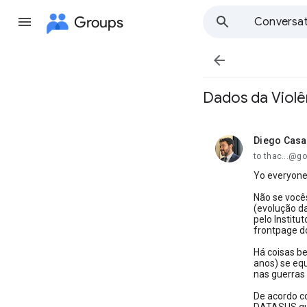
Groups
Conversat

Dados da Violê
Diego Cas
unread,
to thac...@go
Yo everyone
Não se você
(evolução da
pelo Institu
frontpage d
Há coisas be
anos) se equ
nas guerras 
De acordo co