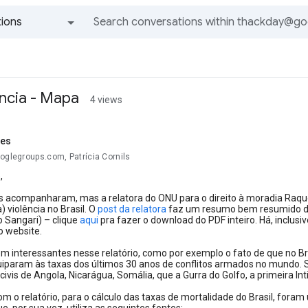
ions
All groups and messages
ncia - Mapa
4 views
aes
oglegroups.com, Patrícia Cornils
,
s acompanharam, mas a relatora do ONU para o direito à moradia Raque
) violência no Brasil. O
post da relatora
faz um resumo bem resumido do 
to Sangari) – clique
aqui
pra fazer o download do PDF inteiro. Há, inclu
o website.
m interessantes nesse relatório, como por exemplo o fato de que no Br
iparam às taxas dos últimos 30 anos de conflitos armados no mundo. Só
civis de Angola, Nicarágua, Somália, que a Gurra do Golfo, a primeira I
m o relatório, para o cálculo das taxas de mortalidade do Brasil, foram u