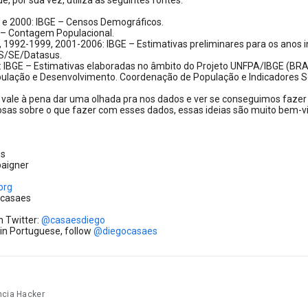
 por sua vez, utiliza as seguintes fontes:
1 e 2000: IBGE – Censos Demográficos.
E – Contagem Populacional.
 1992-1999, 2001-2006: IBGE – Estimativas preliminares para os anos int
S/SE/Datasus.
: IBGE – Estimativas elaboradas no âmbito do Projeto UNFPA/IBGE (BR
ulação e Desenvolvimento. Coordenação de População e Indicadores S
vale à pena dar uma olhada pra nos dados e ver se conseguimos fazer a
losas sobre o que fazer com esses dados, essas ideias são muito bem-v
es
aigner
org
ocasaes
n Twitter:
@casaesdiego
in Portuguese, follow
@diegocasaes
ncia Hacker