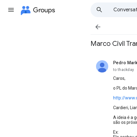
Groups
Conversat

Marco Civil Tr
Pedro Mar
unread,
to thackday
Caros,
o PL do Marc
http://www.
Cardieri, Li
A ideia é a 
são os próx
Ex: