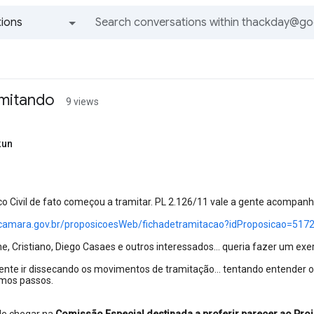
ions
All groups and messages
amitando
9 views
kun
o Civil de fato começou a tramitar. PL 2.126/11 vale a gente acompanhar
camara.gov.br/proposicoesWeb/fichadetramitacao?idProposicao=517
ane, Cristiano, Diego Casaes e outros interessados... queria fazer um ex
gente ir dissecando os movimentos de tramitação... tentando entender 
imos passos.