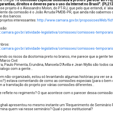
de chegar na
Comissão Especial destinada a proferir parecer ao Proje
garantias, direitos e deveres para o uso da Internet no Brasil". (PL21
sse projeto é o Alessandro Molon, do PT-RJ, que pelo que entendi, é 'alia
dente da comissão é o João Arruda PMDB-PR, que ainda não sabemos de 
te dos bancos.
projetos interessantes:
http://www.camara.gov.br/proposicoesWeb/fi
ssão:
.camara.gov.br/atividade-legislativa/comissoes/comissoes-temporarias
mbros:
.camara.gov.br/atividade-legislativa/comissoes/comissoes-temporar
ndo os riscos da dicotomia preto no branco, me parece que a gente te
Marco Civil.
ra, Paulo Pimenta, Erundina, Manoela D'Avilla e Jean Wyllis são todos 
dialogo com a gente...
bem não-organizado, estou só levantando algumas histórias pra ver se a 
 vc?) estava comentando de como as comissões especiais (para o bem o
m a tramitação do projeto por várias comissões diferentes...
e reflete no regimento? O que acontece com o parecer dessa comissão
eghali apresentou no mesmo instante um 'Requerimento de Seminário Pú
ina quem vai nesse seminário? Qual o peso institucional?