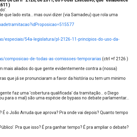
to de Lei nº 2126, de 2011, do Poder Executivo, que "estabelece
2611 )
do'.
que lado esta... mas ouvi dizer (via Samadeu) que rola uma
chadetramitacao?idProposicao=515577
/especiais/54a-legislatura/pl-2126-11-principios-do-uso-da-
ias/composicao-de-todas-as-comissoes-temporarias
(ctrl +f 2126 )
m mais aliados do que gente evidentemente contra a (nossa)
caras que já se pronunciaram a favor da história ou tem um minimo
gente faz uma 'cobertura qualificada' da tramitação... o Diego
u para o mal) são uma espécie de bypass no debate parlamentar...
? É o João Arruda que aprova? Pra onde vai depois? Quanto tempo
blico'. Pra que isso? É pra ganhar tempo? É pra ampliar o debate?