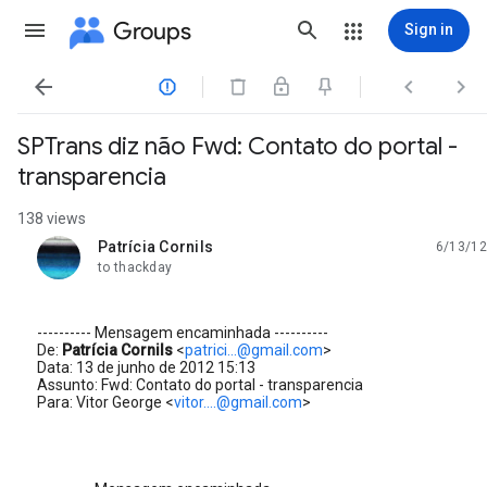
Groups
Sign in




SPTrans diz não Fwd: Contato do portal -
transparencia
138 views
Patrícia Cornils
6/13/12
unread,
to thackday
---------- Mensagem encaminhada ----------
De:
Patrícia Cornils
<
patrici...@gmail.com
>
Data: 13 de junho de 2012 15:13
Assunto: Fwd: Contato do portal - transparencia
Para: Vitor George <
vitor....@gmail.com
>