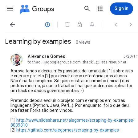
Groups
Sign in




Learning by examples
0 views
Alexandre Gomes
5/20/11
unread,
to thac...@googlegroups.com, thack...@lists.riseup.net
Aproveitando a deixa, mês passado, dei uma aula [1] sobre isso
e criei um projeto [2] pra deixar como referência pros alunos.
Não é nada complexo. Só quis mostrar o caminho (inicial) das
pedras mesmo, já que o trabalho final que pedi na disciplina foi
um hack de dados governamentais :-)
Pretendo depois evoluir o projeto com exemplos em outras
linguagens (Python, Java, Perl...). Por enquanto, foi o que deu
pra fazer. Forks são bem vindos.
[1]
http://www.slideshare.net/alegomes/scraping-by-examples-
8039310
[2]
https://github.com/alegomes/scraping-by-examples