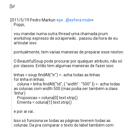
[]s!
2011/5/19 Pedro Markun
<
pe...@esfera.mobi
>
Poppi,
vou mandar numa outra thread uma chamada prum
workshop expresso de scraperwiki... passou da hora de eu
articular isso.
pontualmente, tem varias maneiras de preparar esse neston.
O BeautifulSoup pode procurar por qualquer atributo, não só
por classes. Então tem algumas maneiras de fazer isso:
linhas = soup.findAll("tr") <- acha todas as linhas
for linha in linhas:
coluna = linha.findAll("td", { "width" : "500" }) <- acha todas
as colunas com width 500 (mas podia ser também a class
'linha')
Proposicao = coluna[0].text.strip()
Ementa = coluna[1].text.strip()
e por ai vai...
Isso só funciona se todas as páginas tiverem todas as
colunas. Da pra comparar o texto do label também com: