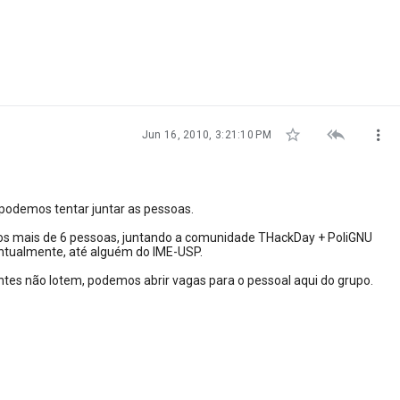



Jun 16, 2010, 3:21:10 PM
podemos tentar juntar as pessoas.
mos mais de 6 pessoas, juntando a comunidade THackDay + PoliGNU
ventualmente, até alguém do IME-USP.
ntes não lotem, podemos abrir vagas para o pessoal aqui do grupo.