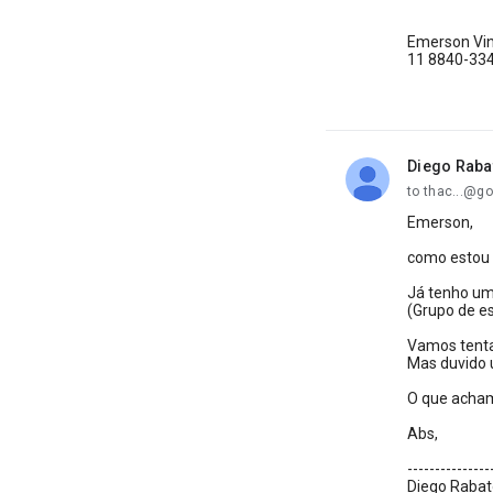
Emerson Vin
11 8840-33
Diego Raba
unread,
to thac...@g
Emerson,
como estou 
Já tenho um
(Grupo de es
Vamos tenta
Mas duvido 
O que acha
Abs,
---------------
Diego Rabat