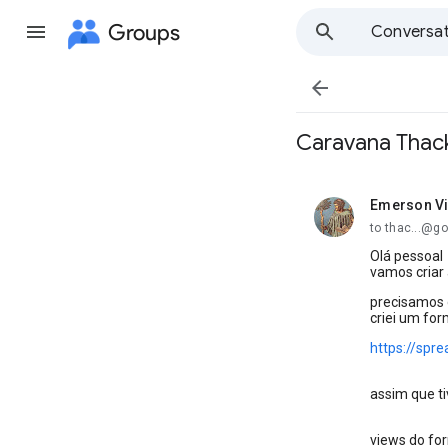
Groups
Conversat

Caravana Thack
Emerson Vi
unread,
to thac...@g
Olá pessoal
vamos criar
precisamos 
criei um for
https://sp
assim que t
views do f