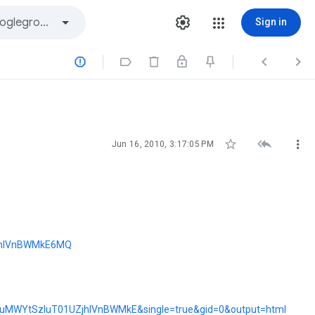
Sign in







Jun 16, 2010, 3:17:05 PM
ZjhIVnBWMkE6MQ
EJuMWYtSzluT01UZjhIVnBWMkE&single=true&gid=0&output=html