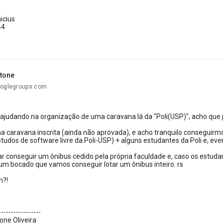
icius
44
tone
ooglegroups.com
ajudando na organização de uma caravana lá da "Poli(USP)", acho que 
a caravana inscrita (ainda não aprovada), e acho tranquilo conseguir
tudos de software livre da Poli-USP) + alguns estudantes da Poli e, e
r conseguir um ônibus cedido pela própria faculdade e, caso os estuda
um bocado que vamos conseguir lotar um ônibus inteiro. rs
m?!
-----------------
one Oliveira