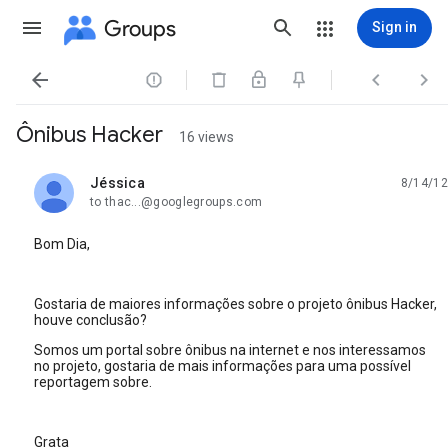
Groups
Sign in




Ônibus Hacker
16 views
Jéssica
8/14/12
unread,
to thac...@googlegroups.com
Bom Dia,
Gostaria de maiores informações sobre o projeto ônibus Hacker,
houve conclusão?
Somos um portal sobre ônibus na internet e nos interessamos
no projeto, gostaria de mais informações para uma possível
reportagem sobre.
Grata