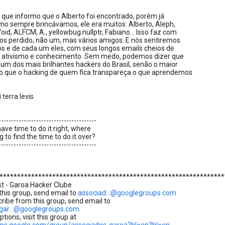
 que informo que o Alberto foi encontrado, porém já
mo sempre brincávamos, ele era muitos: Alberto, Aleph,
oid, ALFCM, A., yellowbug.nullptr, Fabiano... Isso faz com
s perdido, não um, mas vários amigos. E nós sentiremos
os e de cada um eles, com seus longos emails cheios de
 ativismo e conhecimento. Sem medo, podemos dizer que
um dos mais brilhantes hackers do Brasil, senão o maior
ro que o hacking de quem fica transpareça o que aprendemos
i terra levis
---------------------------------------
have time to do it right, where
 to find the time to do it over?
---------------------------------------
****************************************************************
ist - Garoa Hacker Clube
 this group, send email to
associad...@googlegroups.com
ribe from this group, send email to
gar...@googlegroups.com
tions, visit this group at