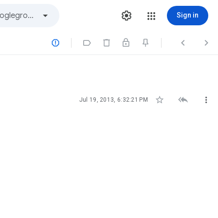
Sign in







Jul 19, 2013, 6:32:21 PM