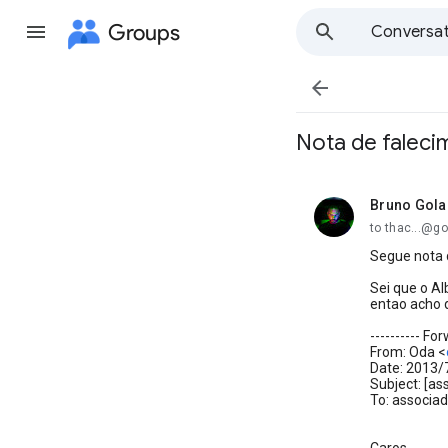
Groups
Conversat

Nota de faleci
Bruno Gola
unread,
to thac...@g
Segue nota 
Sei que o Al
entao acho 
---------- F
From: Oda <
Date: 2013/
Subject: [a
To: associa