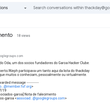
ions
All groups and messages
mento
18 views
ooglegroups.com
do Oda, um dos socios fundadores do Garoa Hacker Clube.
berto/Aleph participava um tanto aqui da lista do thackday
que muitos o conheciam, pessoalmente ou virtualmente.
orwarded message ----------
o...@member.fsf.org
>
7/19
ssociados-garoa] Nota de falecimento
dos-garoa <
associad...@googlegroups.com
>