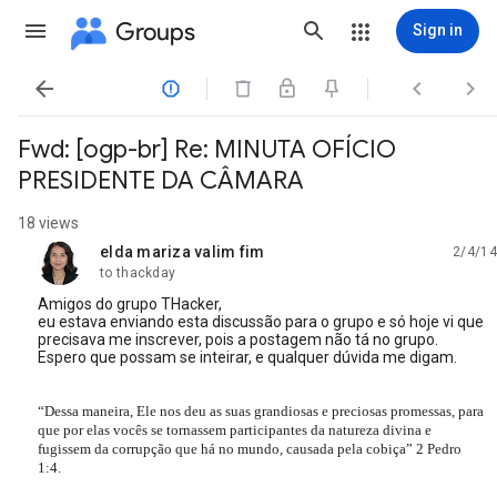
Groups
Sign in




Fwd: [ogp-br] Re: MINUTA OFÍCIO
PRESIDENTE DA CÂMARA
18 views
elda mariza valim fim
2/4/14
unread,
to thackday
Amigos do grupo THacker,
eu estava enviando esta discussão para o grupo e só hoje vi que
precisava me inscrever, pois a postagem não tá no grupo.
Espero que possam se inteirar, e qualquer dúvida me digam.
“Dessa maneira, Ele nos deu as suas grandiosas e preciosas promessas, para
que por elas vocês se tornassem participantes da natureza divina e
fugissem da corrupção que há no mundo, causada pela cobiça” 2 Pedro
1:4.