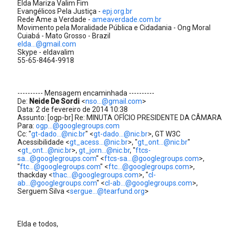
Elda Mariza Valim Fim
Evangélicos Pela Justiça -
epj.org.br
Rede Ame a Verdade -
ameaverdade.com.br
Movimento pela Moralidade Pública e Cidadania - Ong Moral
Cuiabá - Mato Grosso - Brazil
elda...@gmail.com
Skype - eldavalim
55-65-8464-9918
---------- Mensagem encaminhada ----------
De:
Neide De Sordi
<
nso...@gmail.com
>
Data: 2 de fevereiro de 2014 10:38
Assunto: [ogp-br] Re: MINUTA OFÍCIO PRESIDENTE DA CÂMARA
Para:
ogp...@googlegroups.com
Cc: "
gt-dado...@nic.br
" <
gt-dado...@nic.br
>, GT W3C
Acessibilidade <
gt_acess...@nic.br
>, "
gt_ont...@nic.br
"
<
gt_ont...@nic.br
>,
gt_jorn...@nic.br
, "
ftcs-
sa...@googlegroups.com
" <
ftcs-sa...@googlegroups.com
>,
"
ftc...@googlegroups.com
" <
ftc...@googlegroups.com
>,
thackday <
thac...@googlegroups.com
>, "
cl-
ab...@googlegroups.com
" <
cl-ab...@googlegroups.com
>,
Serguem Silva <
sergue...@tearfund.org
>
Elda e todos,