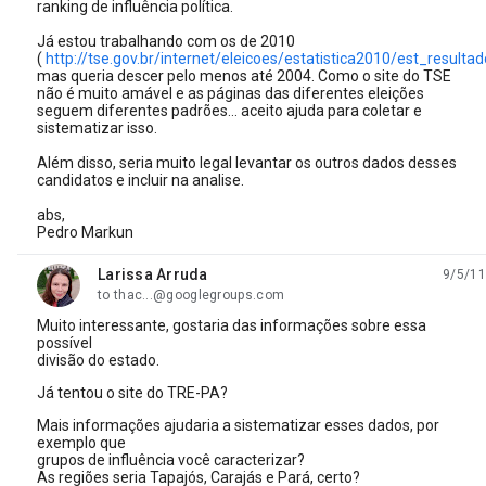
ranking de influência política.
Já estou trabalhando com os de 2010
(
http://tse.gov.br/internet/eleicoes/estatistica2010/est_resulta
mas queria descer pelo menos até 2004. Como o site do TSE
não é muito amável e as páginas das diferentes eleições
seguem diferentes padrões... aceito ajuda para coletar e
sistematizar isso.
Além disso, seria muito legal levantar os outros dados desses
candidatos e incluir na analise.
abs,
Pedro Markun
Larissa Arruda
9/5/11
unread,
to thac...@googlegroups.com
Muito interessante, gostaria das informações sobre essa
possível
divisão do estado.
Já tentou o site do TRE-PA?
Mais informações ajudaria a sistematizar esses dados, por
exemplo que
grupos de influência você caracterizar?
As regiões seria Tapajós, Carajás e Pará, certo?