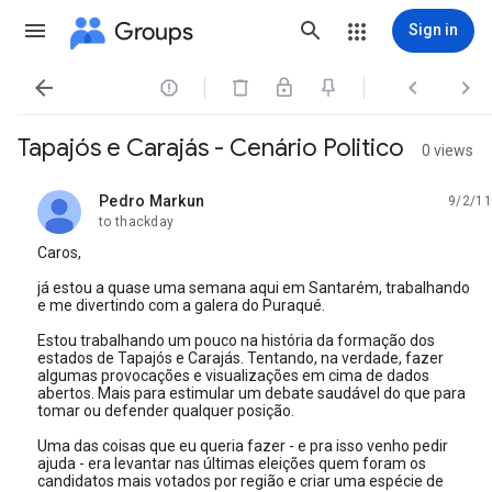
Groups
Sign in




Tapajós e Carajás - Cenário Politico
0 views
Pedro Markun
9/2/11
unread,
to thackday
Caros,
já estou a quase uma semana aqui em Santarém, trabalhando
e me divertindo com a galera do Puraqué.
Estou trabalhando um pouco na história da formação dos
estados de Tapajós e Carajás. Tentando, na verdade, fazer
algumas provocações e visualizações em cima de dados
abertos. Mais para estimular um debate saudável do que para
tomar ou defender qualquer posição.
Uma das coisas que eu queria fazer - e pra isso venho pedir
ajuda - era levantar nas últimas eleições quem foram os
candidatos mais votados por região e criar uma espécie de