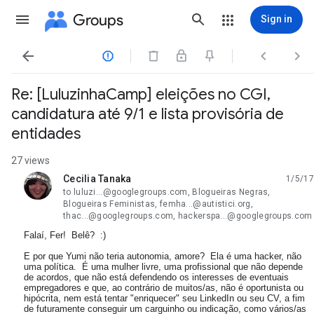
Groups
Sign in




Re: [LuluzinhaCamp] eleições no CGI,
candidatura até 9/1 e lista provisória de
entidades
27 views
Cecilia Tanaka
1/5/17
unread,
to luluzi...@googlegroups.com, Blogueiras Negras,
Blogueiras Feministas, femha...@autistici.org,
thac...@googlegroups.com, hackerspa...@googlegroups.com
Falaí, Fer! Belê? :)
E por que Yumi não teria autonomia, amore? Ela é uma hacker, não
uma política. É uma mulher livre, uma profissional que não depende
de acordos, que não está defendendo os interesses de eventuais
empregadores e que, ao contrário de muitos/as, não é oportunista ou
hipócrita, nem está tentar "enriquecer" seu LinkedIn ou seu CV, a fim
de futuramente conseguir um carguinho ou indicação, como vários/as