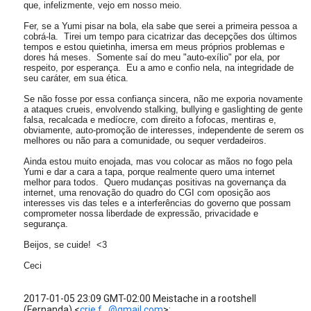
que, infelizmente, vejo em nosso meio.
Fer, se a Yumi pisar na bola, ela sabe que serei a primeira pessoa a
cobrá-la. Tirei um tempo para cicatrizar das decepções dos últimos
tempos e estou quietinha, imersa em meus próprios problemas e
dores há meses. Somente saí do meu "auto-exílio" por ela, por
respeito, por esperança. Eu a amo e confio nela, na integridade de
seu caráter, em sua ética.
Se não fosse por essa confiança sincera, não me exporia novamente
a ataques crueis, envolvendo stalking, bullying e gaslighting de gente
falsa, recalcada e medíocre, com direito a fofocas, mentiras e,
obviamente, auto-promoção de interesses, independente de serem os
melhores ou não para a comunidade, ou sequer verdadeiros.
Ainda estou muito enojada, mas vou colocar as mãos no fogo pela
Yumi e dar a cara a tapa, porque realmente quero uma internet
melhor para todos. Quero mudanças positivas na governança da
internet, uma renovação do quadro do CGI com oposição aos
interesses vis das teles e a interferências do governo que possam
comprometer nossa liberdade de expressão, privacidade e
segurança.
​Beijos, se cuide! <3
Ceci​
2017-01-05 23:09 GMT-02:00 Meistache in a rootshell
(Fernanda)
<
crie.f...@gmail.com
>
: