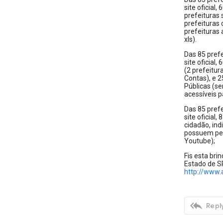
site oficial
prefeituras
prefeituras
prefeituras
xls).
Das 85 pref
site oficial
(2 prefeitu
Contas), e 
Públicas (s
acessíveis p
Das 85 pref
site oficial
cidadão, ind
possuem perf
Youtube);
Fis esta bri
Estado de 
http://www.

Reply