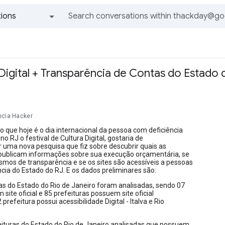
ions
All groups and messages
Digital + Transparência de Contas do Estado 
ncia Hacker
 que hoje é o dia internacional da pessoa com deficiência
no RJ o festival de Cultura Digital, gostaria de
 uma nova pesquisa que fiz sobre descubrir quais as
 publicam informações sobre sua execução orçamentária, se
mos de transparência e se os sites são acessíveis a pessoas
cia do Estado do RJ. E os dados preliminares são:
as do Estado do Rio de Janeiro foram analisadas, sendo 07
site oficial e 85 prefeituras possuem site oficial
prefeitura possui acessibilidade Digital - Italva e Rio
eituras do Estado do Rio de Janeiro analisadas que possuem