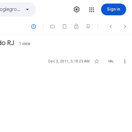
Sign in




do RJ
1 view



Dec 3, 2011, 5:18:29 AM