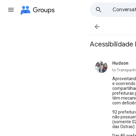
Groups
Conversat

Acessibilidade 
Hudson
unread,
to Transparê
Aproveitando
e ocorrendo 
compartilhar
prefeituras
têm mecanis
com deficiên
92 prefeitur
não possuem 
(somente 02 
das Ostras).
Das 85 pref