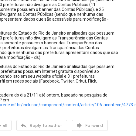
, 60 prefeituras não divulgam as Contas Públicas (11
 somente possuem o banner das Contas Públicas), e 25
 divulgam as Contas Públicas (sendo que nenhuma das
 apresentam dados que são acessíveis para modificação -
eituras do Estado do Rio de Janeiro analisadas que possuem
, 60 prefeituras não divulgam as Transparência das Contas
ras somente possuem o banner das Transparência das
25 prefeituras divulgam as Transparência das Contas
endo que nenhuma das prefeituras apresentam dados que são
ara modificação - xls).
eituras do Estado do Rio de Janeiro analisadas que possuem
, 8 prefeituras possuem Internet gratuita disponível ao
icando isto em seu website oficial e 31 prefeituras
il em redes sociais (Facebook, Twiiter, Orkut, Flick,
ncadeira do dia 21/11 até ontem, baseado na pesquisa do
SP em
arede.inf.br/inclusao/component/content/article/106-acontece/4773-n


 all
Reply to author
Forward