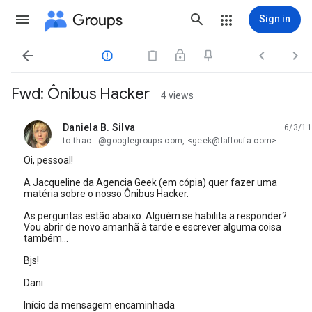
Groups
Sign in




Fwd: Ônibus Hacker
4 views
Daniela B. Silva
6/3/11
unread,
to thac...@googlegroups.com, <geek@lafloufa.com>
Oi, pessoal!
A Jacqueline da Agencia Geek (em cópia) quer fazer uma
matéria sobre o nosso Ônibus Hacker.
As perguntas estão abaixo. Alguém se habilita a responder?
Vou abrir de novo amanhã à tarde e escrever alguma coisa
também...
Bjs!
Dani
Início da mensagem encaminhada