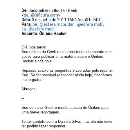
De:
Jacqueline Lafloufa - Geek
<
ge...@lafloufa.com
>
Data:
3 de junho de 2011 16h47min01s BRT
Para:
pe...@esfera.mobi
,
dan...@esfera.mobi
,
ca...@esfera.mobi
Assunto:
Ônibus Hacker
Olá, boa tarde!
Sou editora da Geek e estamos tentando contato com
vocês para publicar uma matéria sobre o Ônibus
Hacker ainda hoje.
Repasso abaixo as perguntas elaboradas pelo repórter
Kao. Se for possível responder ainda hoje, ficaríamos
muito gratos.
Abraços,
--
Sou do canal Geek e recebi a pauta do Ônibus para
uma breve reportagem.
Tentei contato com a Daniela Silva, mas ela não deve
ter podido fazer responder.