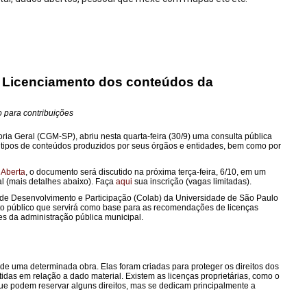
 de Licenciamento dos conteúdos da
o para contribuições
ria Geral (CGM-SP), abriu nesta quarta-feira (30/9) uma consulta pública
os tipos de conteúdos produzidos por seus órgãos e entidades, bem como por
 Aberta
, o documento será discutido na próxima terça-feira, 6/10, em um
al (mais detalhes abaixo). Faça
aqui
sua inscrição (vagas limitadas).
 de Desenvolvimento e Participação (Colab) da Universidade de São Paulo
o público que servirá como base para as recomendações de licenças
es da administração pública municipal.
o de uma determinada obra. Elas foram criadas para proteger os direitos dos
idas em relação a dado material. Existem as licenças proprietárias, como o
 que podem reservar alguns direitos, mas se dedicam principalmente a