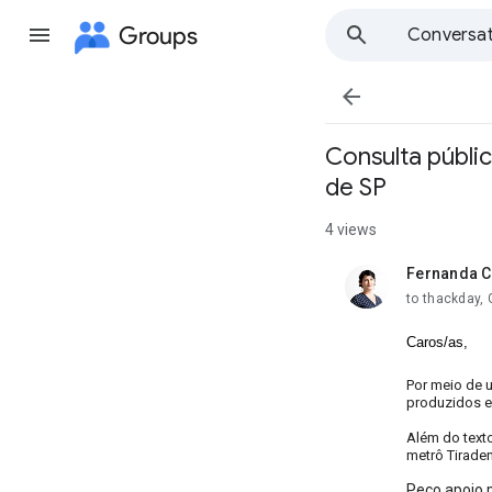
Groups
Conversat

Consulta públic
de SP
4 views
Fernanda 
unread,
to thackday, 
Caros/as,
Por meio de u
produzidos e 
Além do texto
metrô Tiraden
Peço apoio p