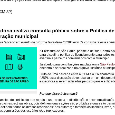
CGM-SP)
doria realiza consulta pública sobre a Política
tração municipal
 lançado em evento na próxima terça-feira (6/10); texto da consulta já está abert
A Prefeitura de São Paulo, por meio de sua Controlado
para discutir a política de licenciamento para todos 
eventuais parceiros conveniados com o Município.
Já aberto para contribuições na plataforma
São Paulo
encontro a ser realizado no Arquivo Histórico Municip
Fruto de uma parceria entre a CGM e o Colaboratório
(USP), essa discussão deve resultar em um document
específicas a serem utilizadas pelos órgãos e entidad
Por que discutir licenças?
m tipo de certificado que regula o uso, a cópia, a distribuição e a comercializaçã
suas respectivas obras, pois definem quais ações são proibidas e quais são permit
 definem “todos os direitos reservados” aos autores; e também as licenças livres,
as permissões dos usuários e/ou replicadores.