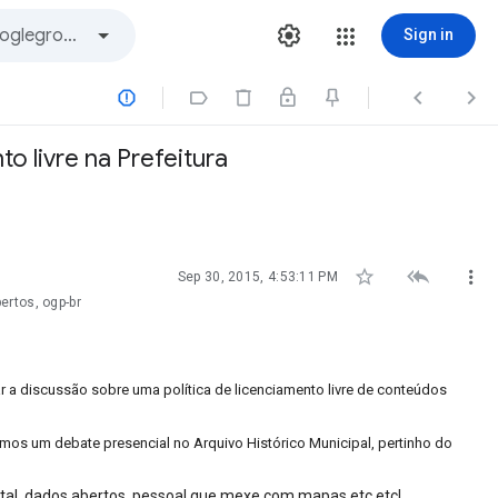
Sign in




o livre na Prefeitura



Sep 30, 2015, 4:53:11 PM
ertos, ogp-br
r a discussão sobre uma política de licenciamento livre de conteúdos
aremos um debate presencial no Arquivo Histórico Municipal, pertinho do
gital, dados abertos, pessoal que mexe com mapas etc etc!