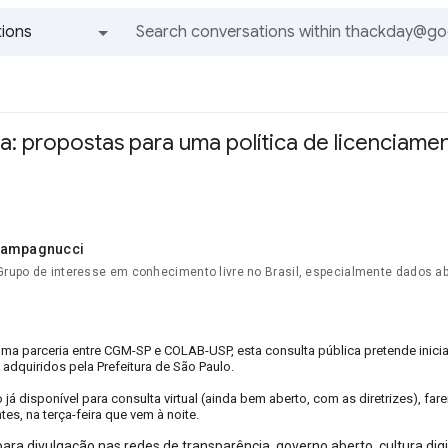
ions
All groups and messages
a: propostas para uma política de licenciament
Campagnucci
Grupo de interesse em conhecimento livre no Brasil, especialmente dados ab
ma parceria entre CGM-SP e COLAB-USP, esta consulta pública pretende inicia
adquiridos pela Prefeitura de São Paulo.
 já disponível para consulta virtual (ainda bem aberto, com as diretrizes), f
tes, na terça-feira que vem à noite.
ara divulgação nas redes de transparência, governo aberto, cultura di